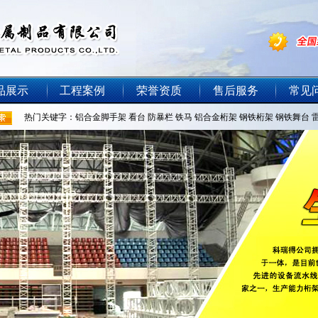
品展示
工程案例
荣誉资质
售后服务
常见
热门关键字：
铝合金脚手架
看台
防暴栏
铁马
铝合金桁架
钢铁桁架
钢铁舞台