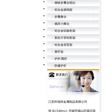
钢铁折叠合唱台
铝合金插销架
折叠舞台
婚庆小舞台
铝合金铝板桁架
新款方管铝桁架
铝合金造型架
脚手架
护栏/围栏
防爆护栏
江苏科瑞得金属制品有限公司
地 址(Address): 无锡市锡山区锡北镇