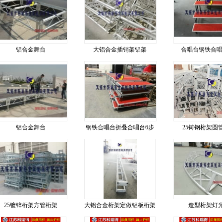
铝合金舞台
大铝合金插销架铝架
合唱台钢铁合唱
铝合金舞台
钢铁合唱台折叠合唱台6步
25铸钢桁架圆
25镀锌桁架方管桁架
大铝合金桁架定做铝板桁架
造型桁架灯