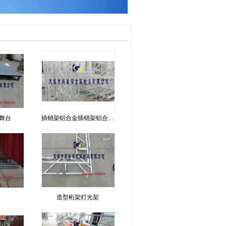
舞台
插销架铝合金插销架铝合金桁架
造型桁架灯光架