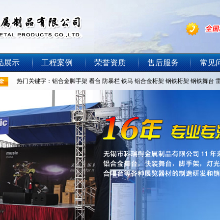
品展示
工程案例
荣誉资质
售后服务
常见
热门关键字：
铝合金脚手架
看台
防暴栏
铁马
铝合金桁架
钢铁桁架
钢铁舞台