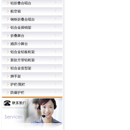
铝折叠合唱台
航空箱
钢铁折叠合唱台
铝合金插销架
折叠舞台
婚庆小舞台
铝合金铝板桁架
新款方管铝桁架
铝合金造型架
脚手架
护栏/围栏
防爆护栏