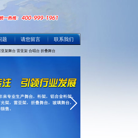
问题
请您留言
联系我们
雷亚架舞台
雷亚架
合唱台
折叠舞台