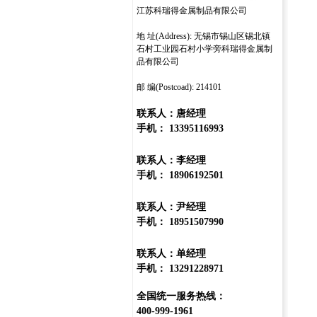
江苏科瑞得金属制品有限公司
地 址(Address): 无锡市锡山区锡北镇
石村工业园石村小学旁科瑞得金属制
品有限公司
邮 编(Postcoad): 214101
联系人：唐经理
手机： 13395116993
联系人：李经理
手机： 18906192501
联系人：尹经理
手机： 18951507990
联系人：单经理
手机： 13291228971
全国统一服务热线：
400-999-1961