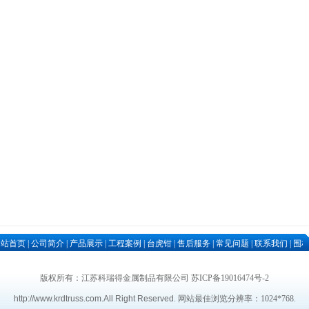
网站首页
|
公司简介
|
产品展示
|
工程案例
|
台虎钳
|
售后服务
|
常见问题
|
联系我们
|
围
版权所有：江苏科瑞得金属制品有限公司
苏ICP备19016474号-2
http://www.krdtruss.com
.
All Right Reserved
. 网站最佳浏览分辨率：1024*768.