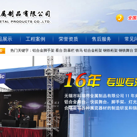
品展示
工程案例
荣誉资质
售后服务
常见
热门关键字：
铝合金脚手架
看台
防暴栏
铁马
铝合金桁架
钢铁桁架
钢铁舞台