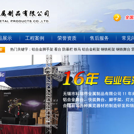
品展示
工程案例
荣誉资质
售后服务
常见
热门关键字：
铝合金脚手架
看台
防暴栏
铁马
铝合金桁架
钢铁桁架
钢铁舞台