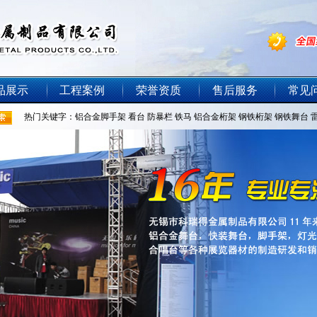
品展示
工程案例
荣誉资质
售后服务
常见
热门关键字：
铝合金脚手架
看台
防暴栏
铁马
铝合金桁架
钢铁桁架
钢铁舞台