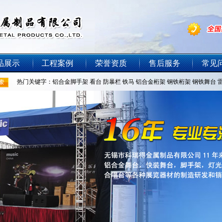
品展示
工程案例
荣誉资质
售后服务
常见
热门关键字：
铝合金脚手架
看台
防暴栏
铁马
铝合金桁架
钢铁桁架
钢铁舞台