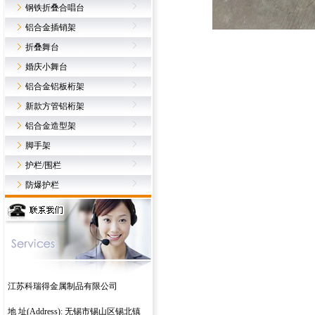
钢铁折叠合唱台
铝合金插销架
折叠舞台
婚庆小舞台
铝合金铝板桁架
新款方管铝桁架
铝合金造型架
脚手架
护栏/围栏
防爆护栏
江苏科瑞得金属制品有限公司
地 址(Address): 无锡市锡山区锡北镇