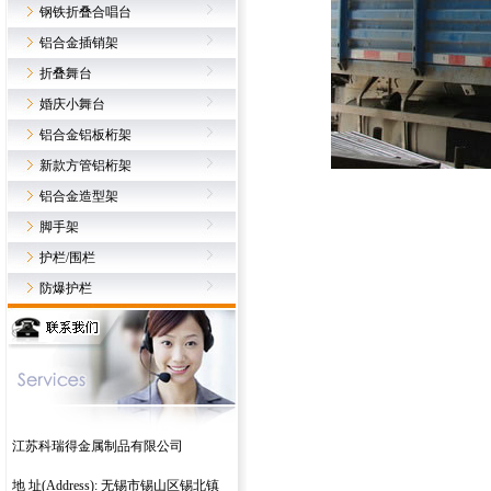
钢铁折叠合唱台
铝合金插销架
折叠舞台
婚庆小舞台
铝合金铝板桁架
新款方管铝桁架
铝合金造型架
脚手架
护栏/围栏
防爆护栏
江苏科瑞得金属制品有限公司
地 址(Address): 无锡市锡山区锡北镇