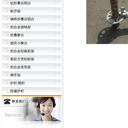
铝折叠合唱台
航空箱
钢铁折叠合唱台
铝合金插销架
折叠舞台
婚庆小舞台
铝合金铝板桁架
新款方管铝桁架
铝合金造型架
脚手架
护栏/围栏
防爆护栏