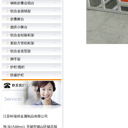
钢铁折叠合唱台
铝合金插销架
折叠舞台
婚庆小舞台
铝合金铝板桁架
新款方管铝桁架
铝合金造型架
脚手架
护栏/围栏
防爆护栏
江苏科瑞得金属制品有限公司
地 址(Address): 无锡市锡山区锡北镇